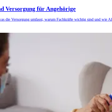
d Versorgung für Angehörige
, was die Versorgung umfasst, warum Fachkräfte wichtig sind und wie