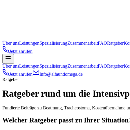
Über uns
Leistungen
Spezialisierung
Zusammenarbeit
FAQ
Ratgeber
Kon
Jetzt anrufen
Über uns
Leistungen
Spezialisierung
Zusammenarbeit
FAQ
Ratgeber
Kon
Jetzt anrufen
Info@alfaundomega.de
Ratgeber
Ratgeber rund um die
Intensivp
Fundierte Beiträge zu Beatmung, Tracheostoma, Kostenübernahme und
Welcher Ratgeber passt zu Ihrer Situation