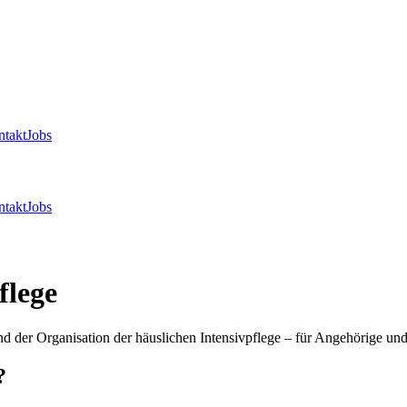
takt
Jobs
takt
Jobs
flege
 der Organisation der häuslichen Intensivpflege – für Angehörige u
?